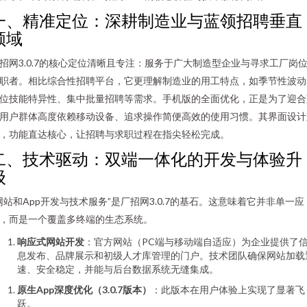
一、精准定位：深耕制造业与蓝领招聘垂直
领域
招网3.0.7的核心定位清晰且专注：服务于广大制造型企业与寻求工厂岗
职者。相比综合性招聘平台，它更理解制造业的用工特点，如季节性波动
位技能特异性、集中批量招聘等需求。手机版的全面优化，正是为了迎合
用户群体高度依赖移动设备、追求操作简便高效的使用习惯。其界面设计
，功能直达核心，让招聘与求职过程在指尖轻松完成。
二、技术驱动：双端一体化的开发与体验升
级
网站和App开发与技术服务”是厂招网3.0.7的基石。这意味着它并非单一应
，而是一个覆盖多终端的生态系统。
响应式网站开发
：官方网站（PC端与移动端自适应）为企业提供了
息发布、品牌展示和初级人才库管理的门户。技术团队确保网站加载
速、安全稳定，并能与后台数据系统无缝集成。
原生App深度优化（3.0.7版本）
：此版本在用户体验上实现了显著飞
跃。