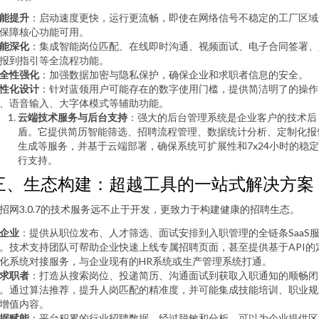
能提升
：启动速度更快，运行更流畅，即使在网络信号不稳定的工厂区域
保障核心功能可用。
能深化
：集成智能岗位匹配、在线即时沟通、视频面试、电子合同签署、
报到指引等全流程功能。
全性强化
：加强数据加密与隐私保护，确保企业和求职者信息的安全。
性化设计
：针对蓝领用户可能存在的数字使用门槛，提供简洁明了的操作
、语音输入、大字体模式等辅助功能。
云端技术服务与后台支持
：强大的后台管理系统是企业客户的技术后
盾。它提供简历智能筛选、招聘流程管理、数据统计分析、定制化报
生成等服务，并基于云端部署，确保系统可扩展性和7x24小时的稳
行支持。
三、生态构建：超越工具的一站式解决方案
招网3.0.7的技术服务远不止于开发，更致力于构建健康的招聘生态。
企业
：提供从职位发布、人才筛选、面试安排到入职管理的全链条SaaS
。技术支持团队可帮助企业快速上线专属招聘页面，甚至提供基于API的
化系统对接服务，与企业现有的HR系统或生产管理系统打通。
求职者
：打造从搜索岗位、投递简历、沟通面试到获取入职通知的顺畅闭
。通过算法推荐，提升人岗匹配的精准度，并可能集成技能培训、职业规
增值内容。
据赋能
：平台积累的行业招聘数据，经过脱敏和分析，可以为企业提供区