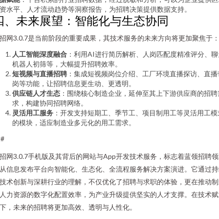
资水平、人才流动趋势等洞察报告，为招聘决策提供数据支持。
四、未来展望：智能化与生态协同
招网3.0.7是当前阶段的重要成果，其技术服务的未来方向将更加聚焦于
人工智能深度融合
：利用AI进行简历解析、人岗匹配度精准评分、聊
机器人初筛等，大幅提升招聘效率。
短视频与直播招聘
：集成短视频岗位介绍、工厂环境直播探访、直播
岗等功能，让招聘信息更生动、更透明。
供应链人才生态
：围绕核心制造企业，延伸至其上下游供应商的招聘
求，构建协同招聘网络。
灵活用工服务
：开发支持短期工、季节工、项目制用工等灵活用工模
的模块，适应制造业多元化的用工需求。
##
招网3.0.7手机版及其背后的网站与App开发技术服务，标志着蓝领招聘
从信息发布平台向智能化、生态化、全流程服务解决方案演进。它通过持
技术创新与深耕行业的理解，不仅优化了招聘与求职的体验，更在推动制
人力资源的数字化配置效率，为产业升级提供坚实的人才支撑。在技术赋
下，未来的招聘将更加高效、透明与人性化。